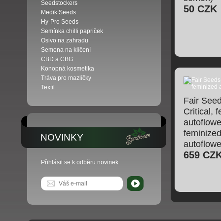
Seedstockers
50 CZK
Medik Seeds
Hy-Pro Seeds
Semínka chilli papriček
Osivo na zahradu
Semena na klíčení
CBD a CBG
Konopná kosmetika
Tráva pro mazlíčky
Textil
Fair See
Critical, 
autoflowe
feminize
NOVINKY
autoflowe
659 CZ
Přihlásit se k odběru novinek