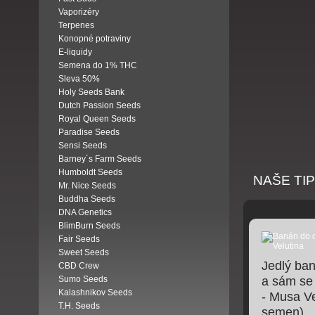
Vaporizéry
Terpenes
Konopné potraviny
E-liquidy
Semena do 1% THC
Sleva 50%
Holy Seeds Bank
Dutch Passion Seeds
Royal Queen Seeds
Paradise Seeds
Sensi Seeds
Barney´s Farm Seeds
Humboldt Seeds
NAŠE TI
Mr. Nice Seeds
Buddha Seeds
DNA Genetics
BlimBurn Seeds
Fair Seeds
Sweet Seeds
Jedlý ba
CBD Crew
Sumo Seeds
a sám se
Kalashnikov Seeds
- Musa Ve
T.H. Seeds
semen)